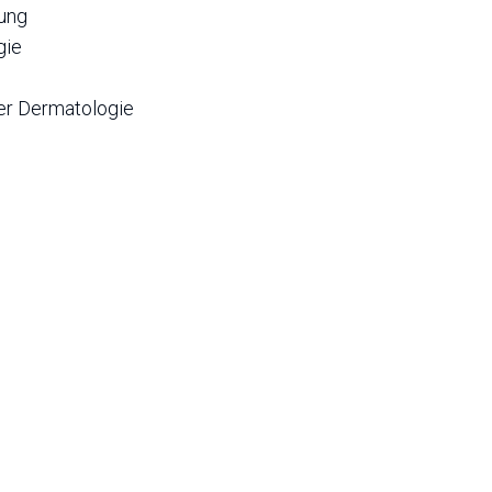
ung
gie
er Dermatologie