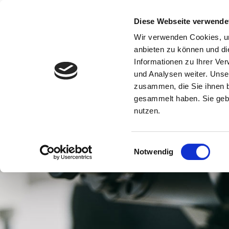
Zum
Inhalt
Diese Webseite verwende
springen
Wir verwenden Cookies, um
anbieten zu können und di
Informationen zu Ihrer Ve
und Analysen weiter. Unse
zusammen, die Sie ihnen b
gesammelt haben. Sie gebe
nutzen.
Einwilligungsauswahl
Notwendig