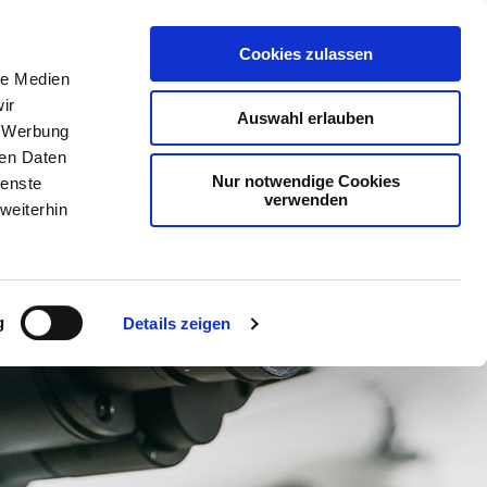
Cookies zulassen
PATIENTENINFORMATION
KONTAKT
le Medien
ir
Auswahl erlauben
, Werbung
ren Daten
Nur notwendige Cookies
ienste
verwenden
weiterhin
g
Details zeigen